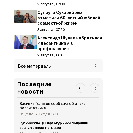
2 августа , 07:30
Супруги Сухорёбрых
отметили 60-летний юбилей
совместной жизни
3 августа , 07:20
Александр Шуваев обратился
к десантникам в
профпраздник
2 августа , 06:00
Все материалы
Последние
новости
Василий Голиков сообщил об атаке
Николай Ка
беспилотника
должен быт
Общество
Сегодня, 14:04
Общество
Се
Губкинские физкультурники получили
Александр 
заслуженные награды
компенсаци
автомобиле