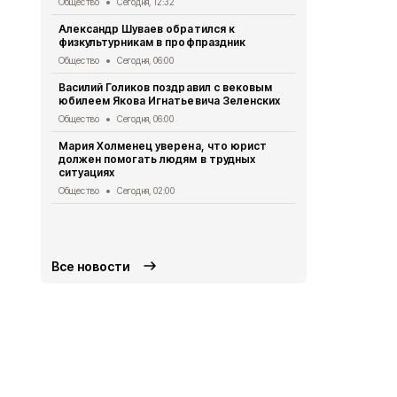
Общество
Сегодня, 12:32
рублей
Александр Шуваев обратился к
Общество
Вч
физкультурникам в профпраздник
Сотрудники
Общество
Сегодня, 06:00
мастер-клас
игрушки
Василий Голиков поздравил с вековым
юбилеем Якова Игнатьевича Зеленских
Общество
Вч
Общество
Сегодня, 06:00
Белгородцы
дипфейками
Мария Холменец уверена, что юрист
должен помогать людям в трудных
Общество
Вч
ситуациях
Представит
Общество
Сегодня, 02:00
членов УИК 
медпомощ
Общество
Вч
Все новости