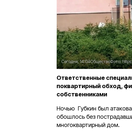
Сегодня, 14:04
Общество
Фото:
https
Ответственные специал
поквартирный обход, ф
собственниками
Ночью Губкин был атакова
обошлось без пострадавш
многоквартирный дом.