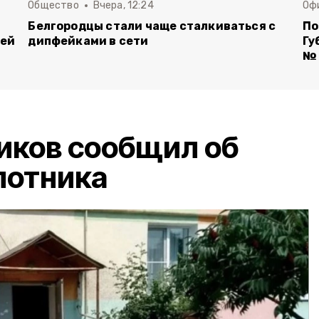
Общество
Вчера, 12:24
Оф
Белгородцы стали чаще сталкиваться с
По
лей
дипфейками в сети
Гу
№ 
иков сообщил об
лотника