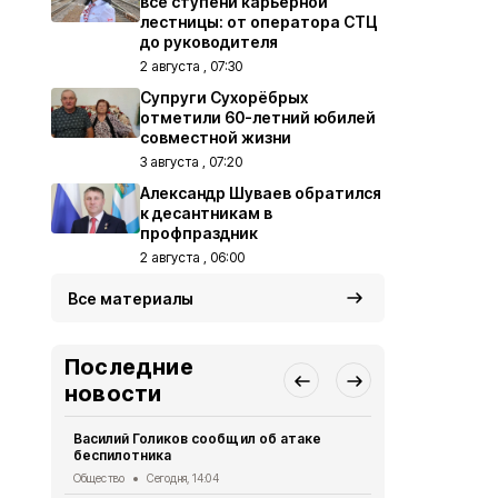
все ступени карьерной
лестницы: от оператора СТЦ
до руководителя
2 августа , 07:30
Супруги Сухорёбрых
отметили 60-летний юбилей
совместной жизни
3 августа , 07:20
Александр Шуваев обратился
к десантникам в
профпраздник
2 августа , 06:00
Все материалы
Последние
новости
Василий Голиков сообщил об атаке
Николай Ка
беспилотника
должен быт
Общество
Сегодня, 14:04
Общество
Се