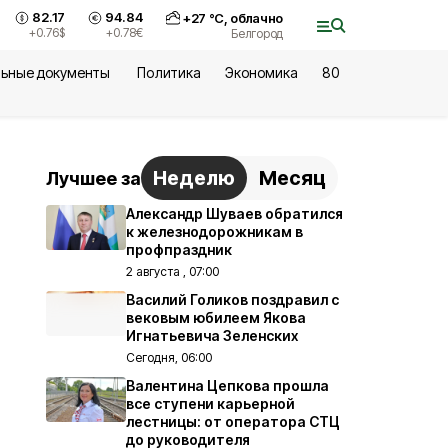
82.17
94.84
+
27
°С,
облачно
+0.76
$
+0.78
€
Белгород
ьные документы
Политика
Экономика
80
Неделю
Месяц
Лучшее за
Александр Шуваев обратился
к железнодорожникам в
профпраздник
2 августа , 07:00
Василий Голиков поздравил с
вековым юбилеем Якова
Игнатьевича Зеленских
Сегодня, 06:00
Валентина Цепкова прошла
все ступени карьерной
лестницы: от оператора СТЦ
до руководителя