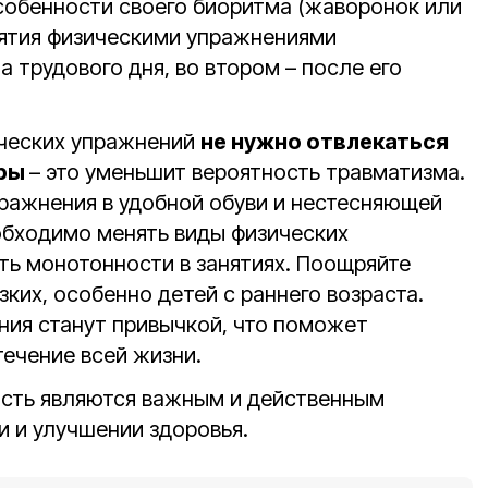
особенности своего биоритма (жаворонок или
анятия физическими упражнениями
 трудового дня, во втором – после его
ических упражнений
не нужно отвлекаться
оры
– это уменьшит вероятность травматизма.
ражнения в удобной обуви и нестесняющей
бходимо менять виды физических
ть монотонности в занятиях. Поощряйте
зких, особенно детей с раннего возраста.
ния станут привычкой, что поможет
течение всей жизни.
ость являются важным и действенным
и и улучшении здоровья.