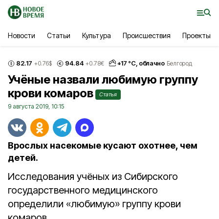
Новости
Статьи
Культура
Происшествия
Проекты
82.17
94.84
+
17
°С,
облачно
+0.76
$
+0.78
€
Белгород
Учёные назвали любимую группу
крови комаров
Статья
9 августа 2019, 10:15
Врослых насекомые кусают охотнее, чем
детей.
Исследования учёных из Сибирского
государственного медицинского
определили «любимую» группу крови
комаров.