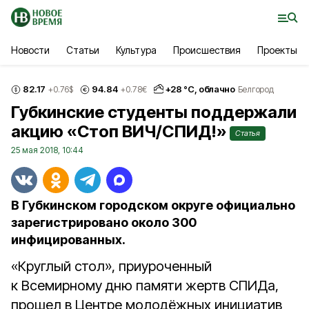
Новости
Статьи
Культура
Происшествия
Проекты
82.17
94.84
+
28
°С,
облачно
+0.76
$
+0.78
€
Белгород
Губкинские студенты поддержали
акцию «Стоп ВИЧ/СПИД!»
Статья
25 мая 2018, 10:44
В Губкинском городском округе официально
зарегистрировано около 300
инфицированных.
«Круглый стол», приуроченный
к Всемирному дню памяти жертв СПИДа,
прошел в Центре молодёжных инициатив