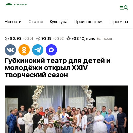
Новости
Статьи
Культура
Происшествия
Проекты
80.93
93.19
+
33
°С,
ясно
-0.20
$
-0.39
€
Белгород
Губкинский театр для детей и
молодёжи открыл ХХIV
творческий сезон