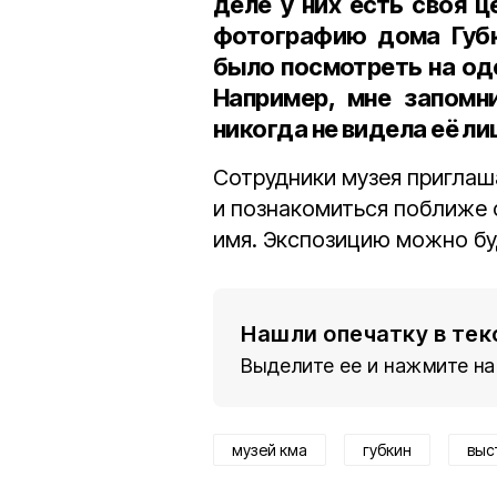
деле у них есть своя ц
фотографию дома Губк
было посмотреть на од
Например, мне запомн
никогда не видела её ли
Сотрудники музея приглаш
и познакомиться поближе 
имя. Экспозицию можно б
Нашли опечатку в тек
Выделите ее и нажмите на
музей кма
губкин
выс