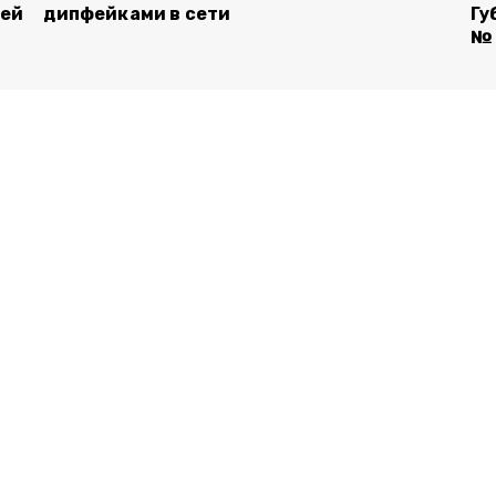
лей
дипфейками в сети
Гу
№ 