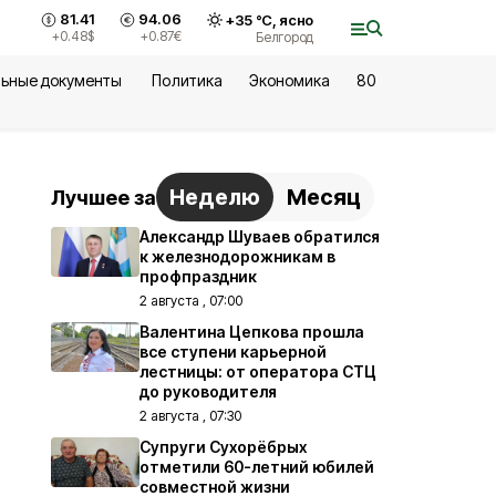
81.41
94.06
+
35
°С,
ясно
+0.48
$
+0.87
€
Белгород
ьные документы
Политика
Экономика
80
Неделю
Месяц
Лучшее за
Александр Шуваев обратился
к железнодорожникам в
профпраздник
2 августа , 07:00
Валентина Цепкова прошла
все ступени карьерной
лестницы: от оператора СТЦ
до руководителя
2 августа , 07:30
Супруги Сухорёбрых
отметили 60-летний юбилей
совместной жизни