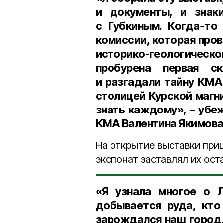
и документы, и знаки
с Губкиным. Когда‑то
комиссии, которая пров
историко-геологичес
пробурена первая с
и разгадали тайну КМА
столицей Курской магни
знать каждому», – уб
КМА Валентина Якимова
На открытие выставки при
экспонат заставлял их ост
«Я узнала многое о Л
добывается руда, кто
зарождался наш город,