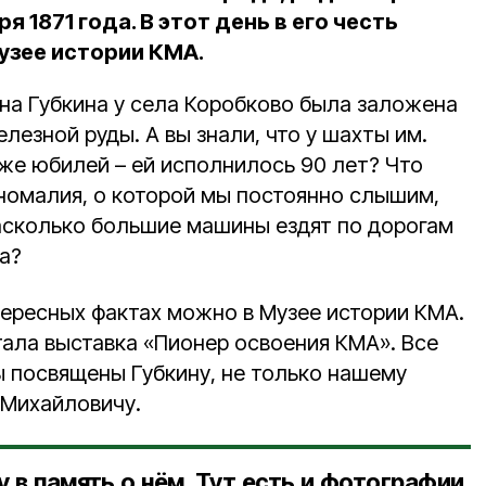
ря 1871 года. В этот день в его честь
узее истории КМА.
на Губкина у села Коробково была заложена
лезной руды. А вы знали, что у шахты им.
тоже юбилей – ей исполнилось 90 лет? Что
аномалия, о которой мы постоянно слышим,
асколько большие машины ездят по дорогам
Ка?
нтересных фактах можно в Музее истории КМА.
ала выставка «Пионер освоения КМА». Все
 посвящены Губкину, не только нашему
 Михайловичу.
 в память о нём. Тут есть и фотографии,