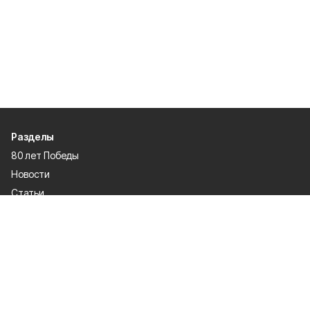
Разделы
80 лет Победы
Новости
Статьи
Культура
Происшествия
Проекты
Афиша
Общество
Газета