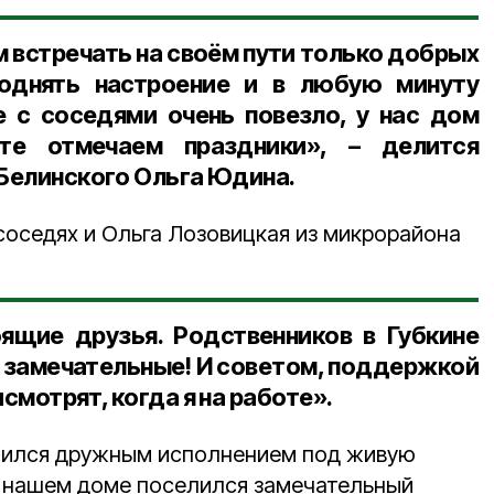
 встречать на своём пути только добрых
однять настроение и в любую минуту
е с соседями очень повезло, у нас дом
те отмечаем праздники», – делится
 Белинского Ольга Юдина.
соседях и Ольга Лозовицкая из микрорайона
ящие друзья. Родственников в Губкине
 – замечательные! И советом, поддержкой
исмотрят, когда я на работе».
шился дружным исполнением под живую
В нашем доме поселился замечательный