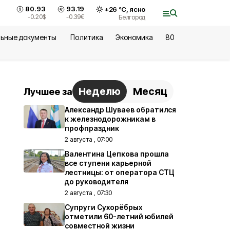
80.93
93.19
+
26
°С,
ясно
-0.20
$
-0.39
€
Белгород
ьные документы
Политика
Экономика
80
Неделю
Месяц
Лучшее за
Александр Шуваев обратился
к железнодорожникам в
профпраздник
2 августа , 07:00
Валентина Цепкова прошла
все ступени карьерной
лестницы: от оператора СТЦ
до руководителя
2 августа , 07:30
Супруги Сухорёбрых
отметили 60-летний юбилей
совместной жизни