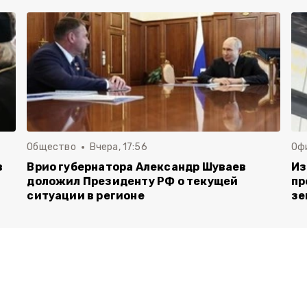
Общество
Вчера, 17:56
Оф
в
Врио губернатора Александр Шуваев
Из
доложил Президенту РФ о текущей
пр
ситуации в регионе
зе