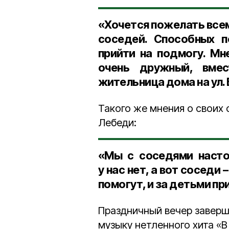
«Хочется пожелать всем
соседей. Способных п
прийти на подмогу. Мн
очень дружный, вмес
жительница дома на ул.
Такого же мнения о своих 
Лебеди:
«Мы с соседями насто
у нас нет, а вот соседи
помогут, и за детьми пр
Праздничный вечер завер
музыку нетленного хита «