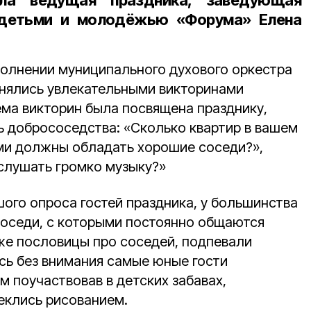
ила ведущая праздника,
заведующая
 детьми и молодёжью «Форума» Елена
олнении муниципального духового оркестра
нялись увлекательными викторинами
ема викторин была посвящена празднику,
ь добрососедства: «Сколько квартир в вашем
ми должны обладать хорошие соседи?»,
слушать громко музыку?»
ого опроса гостей праздника, у большинства
соседи, с которыми постоянно общаются
же пословицы про соседей, подпевали
сь без внимания самые юные гости
м поучаствовав в детских забавах,
еклись рисованием.