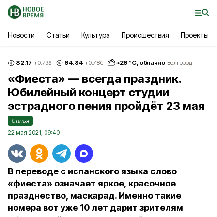
Новости
Статьи
Культура
Происшествия
Проекты
82.17
94.84
+
29
°С,
облачно
+0.76
$
+0.78
€
Белгород
«Фиеста» — всегда праздник.
Юбилейный концерт студии
эстрадного пения пройдёт 23 мая
Статья
22 мая 2021, 09:40
В переводе с испанского языка слово
«фиеста» означает яркое, красочное
празднество, маскарад. Именно такие
номера вот уже 10 лет дарит зрителям