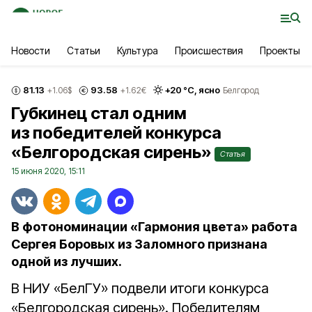
Новости
Статьи
Культура
Происшествия
Проекты
81.13
93.58
+
20
°С,
ясно
+1.06
$
+1.62
€
Белгород
Губкинец стал одним
из победителей конкурса
«Белгородская сирень»
Статья
15 июня 2020, 15:11
В фотономинации «Гармония цвета» работа
Сергея Боровых из Заломного признана
одной из лучших.
В НИУ «БелГУ» подвели итоги конкурса
«Белгородская сирень». Победителям