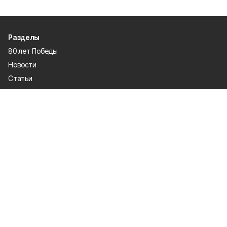
Разделы
80 лет Победы
Новости
Статьи
Культура
Происшествия
Проекты
Афиша
Общество
Газета
Экономика
Спорт
Политика