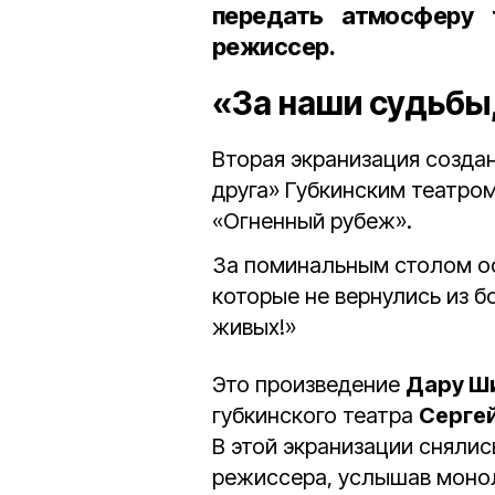
передать атмосферу 
режиссер.
«За наши судьбы,
Вторая экранизация созда
друга» Губкинским театро
«Огненный рубеж».
За поминальным столом оф
которые не вернулись из б
живых!»
Это произведение
Дару Ш
губкинского театра
Серге
В этой экранизации сняли
режиссера, услышав моноло