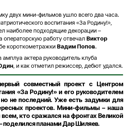
мку двух мини-фильмов ушло всего два часа.
атриотического воспитания «За Родину!»,
ел наиболее подходящие декорации –
За операторскую работу отвечал
Виктор
обе короткометражки
Вадим Попов
.
в амплуа актера руководитель клуба
Юдин
, и как отметил режиссер, дебют удался.
ервый совместный проект с Центром
тания «За Родину!» и его руководителем
о не последний. Уже есть задумки для
ересных проектов. Мини-фильмы – наша
 всем, кто сражался на фронтах Великой
– поделился планами
Дар Шиляев
.