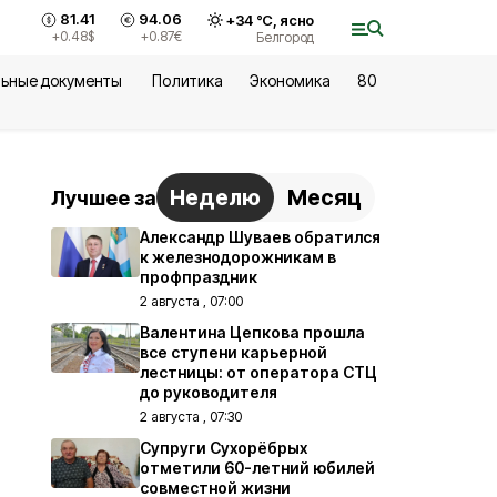
81.41
94.06
+
34
°С,
ясно
+0.48
$
+0.87
€
Белгород
ьные документы
Политика
Экономика
80
Неделю
Месяц
Лучшее за
Александр Шуваев обратился
к железнодорожникам в
профпраздник
2 августа , 07:00
Валентина Цепкова прошла
все ступени карьерной
лестницы: от оператора СТЦ
до руководителя
2 августа , 07:30
Супруги Сухорёбрых
отметили 60-летний юбилей
совместной жизни