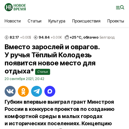
Новости
Статьи
Культура
Происшествия
Проекты
82.17
94.84
+
25
°С,
облачно
+0.00
$
+0.00
€
Белгород
Вместо зарослей и оврагов.
У ручья Тёплый Колодезь
появится новое место для
отдыха*
Статья
20 сентября 2021, 20:42
Губкин впервые выиграл грант Минстроя
России в конкурсе проектов по созданию
комфортной среды в малых городах
и исторических поселениях. Концепцию