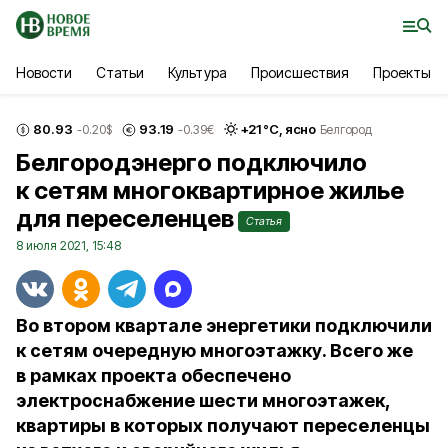
Новости
Статьи
Культура
Происшествия
Проекты
80.93
93.19
+
21
°С,
ясно
-0.20
$
-0.39
€
Белгород
Белгородэнерго подключило
к сетям многоквартирное жилье
для переселенцев
Статья
8 июля 2021, 15:48
Во втором квартале энергетики подключили
к сетям очередную многоэтажку. Всего же
в рамках проекта обеспечено
электроснабжение шести многоэтажек,
квартиры в которых получают переселенцы