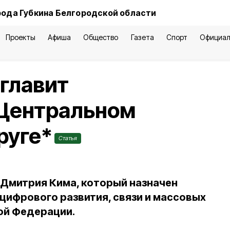
рода Губкина Белгородской области
Проекты
Афиша
Общество
Газета
Спорт
Официал
главит
 Центральном
руге*
Статья
т Дмитрия Кима, который назначен
цифрового развития, связи и массовых
ой Федерации.