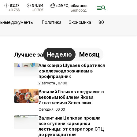
82.17
94.84
+
29
°С,
облачно
+0.76
$
+0.78
€
Белгород
ьные документы
Политика
Экономика
80
Неделю
Месяц
Лучшее за
Александр Шуваев обратился
к железнодорожникам в
профпраздник
2 августа , 07:00
Василий Голиков поздравил с
вековым юбилеем Якова
Игнатьевича Зеленских
Сегодня, 06:00
Валентина Цепкова прошла
все ступени карьерной
лестницы: от оператора СТЦ
до руководителя