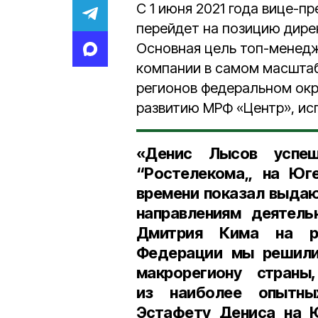
С 1 июня 2021 года вице-п
перейдет на позицию дире
Основная цель топ-менедж
компании в самом масштаб
регионов федеральном окр
развитию МРФ «Центр», ис
«Денис Лысов успеш
“Ростелекома„ на Юге
времени показал выдаю
направлениям деятель
Дмитрия Кима на ра
Федерации мы решили
макрорегиону страны
из наиболее опытны
Эстафету Дениса на Ю