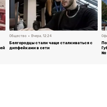
Общество
Вчера, 12:24
Оф
Белгородцы стали чаще сталкиваться с
По
лей
дипфейками в сети
Гу
№ 