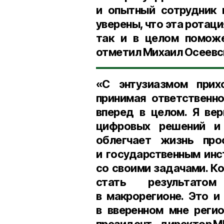
и опытный сотрудник 
уверены, что эта ротаци
так и в целом поможе
отметил
Михаил Осеевс
«С энтузиазмом прих
принимая ответственн
вперед в целом. Я ве
цифровых решений и 
облегчает жизнь про
и государственным инс
со своими задачами. К
стать результато
в макрорегионе. Это и
в вверенном мне реги