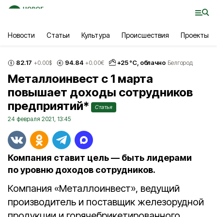
Новости
Статьи
Культура
Происшествия
Проекты
82.17
94.84
+
25
°С,
облачно
+0.00
$
+0.00
€
Белгород
Металлоинвест с 1 марта
повышает доходы сотрудников
предприятий*
Статья
24 февраля 2021, 13:45
Компания ставит цель — быть лидерами
по уровню доходов сотрудников.
Компания «Металлоинвест», ведущий
производитель и поставщик железорудной
продукции и горячебрикетированного