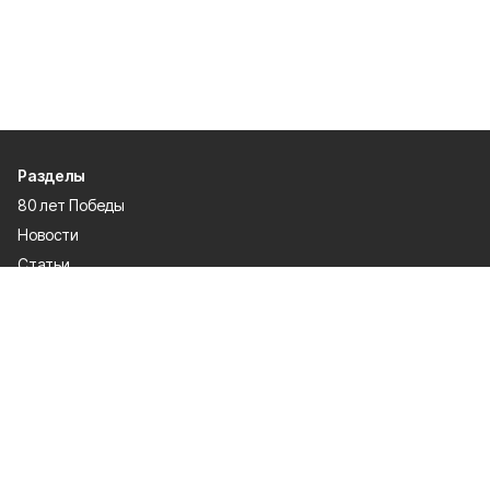
Разделы
80 лет Победы
Новости
Статьи
Культура
Происшествия
Проекты
Афиша
Общество
Газета
Экономика