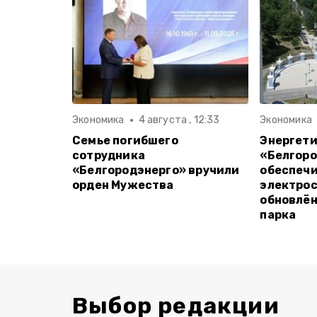
Экономика
4 августа , 12:33
Экономика
Семье погибшего
Энергет
сотрудника
«Белгоро
«Белгородэнерго» вручили
обеспеч
орден Мужества
электро
обновлён
парка
Выбор редакции