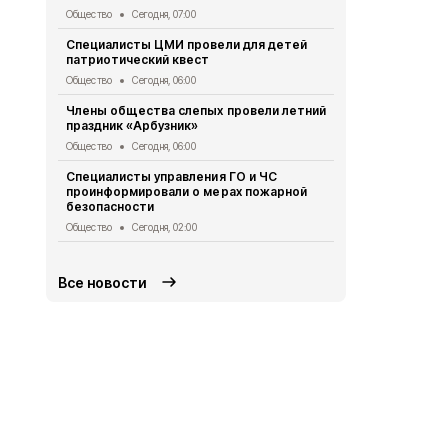
Общество
Сегодня, 07:00
Общество
Се
Специалисты ЦМИ провели для детей
Врио губер
патриотический квест
доложил Пр
ситуации в 
Общество
Сегодня, 06:00
Общество
Вч
Члены общества слепых провели летний
праздник «Арбузник»
Василий Го
подготовку
Общество
Сегодня, 06:00
Общество
Вч
Специалисты управления ГО и ЧС
проинформировали о мерах пожарной
Ученики гим
безопасности
приняли уча
экспедиции
Общество
Сегодня, 02:00
Общество
Вч
Все новости