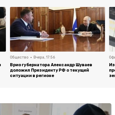
Общество
Вчера, 17:56
Оф
в
Врио губернатора Александр Шуваев
Из
доложил Президенту РФ о текущей
пр
ситуации в регионе
зе