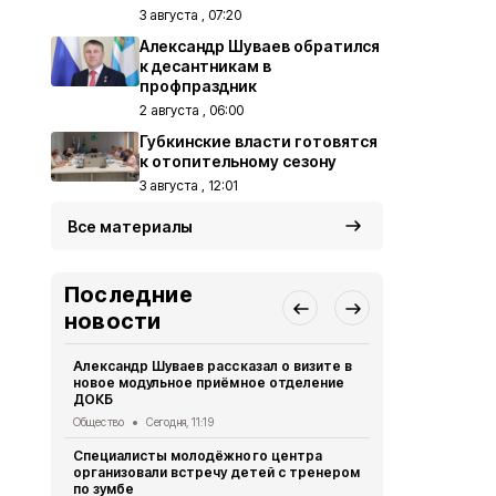
3 августа , 07:20
Александр Шуваев обратился
к десантникам в
профпраздник
2 августа , 06:00
Губкинские власти готовятся
к отопительному сезону
3 августа , 12:01
Все материалы
Последние
новости
Александр Шуваев рассказал о визите в
Сотрудники
новое модульное приёмное отделение
реализуют 
ДОКБ
долголетия
Общество
Сегодня, 11:19
Общество
Се
Специалисты молодёжного центра
Специалист
организовали встречу детей с тренером
политики по
по зумбе
юбилеем Зо