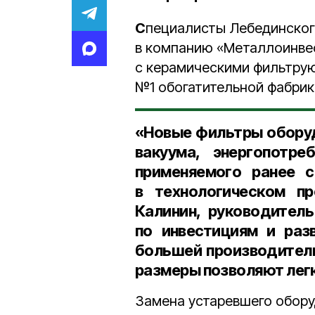
С
пециалисты Лебединского
в компанию «Металлоинвес
с керамическими фильтру
№1 обогатительной фабрик
«Новые фильтры обору
вакуума, энергопотр
применяемого ранее с
в технологическом п
Калинин, руководител
по инвестициям и раз
большей производитель
размеры позволяют лег
Замена устаревшего обору