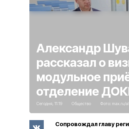
Александр Шув
рассказал о виз
модульное при
отделение ДОК
Сегодня, 11:19
Общество
Фото:
max.ru/a
Сопровождал главу реги