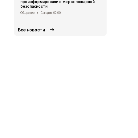
проинформировали о мерах пожарной
Ученики гим
безопасности
приняли уча
экспедиции
Общество
Сегодня, 02:00
Общество
Вч
Все новости