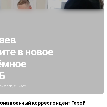
аев
ите в новое
ёмное
Б
leksandr_shuvaev
она военный корреспондент Герой