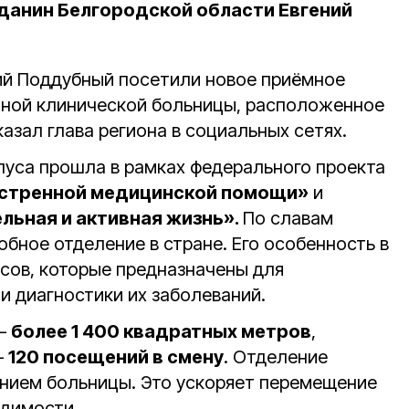
данин Белгородской области Евгений
ий Поддубный посетили новое приёмное
тной клинической больницы, расположенное
казал глава региона в социальных сетях.
пуса прошла в рамках федерального проекта
стренной медицинской помощи»
и
ьная и активная жизнь».
По славам
бное отделение в стране. Его особенность в
сов, которые предназначены для
и диагностики их заболеваний.
 —
более 1 400 квадратных метров
,
—
120 посещений в смену
. Отделение
нием больницы. Это ускоряет перемещение
одимости.