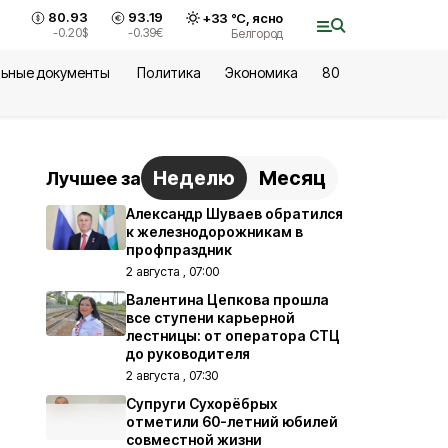
80.93
93.19
+
33
°С,
ясно
-0.20
$
-0.39
€
Белгород
ьные документы
Политика
Экономика
80
Неделю
Месяц
Лучшее за
Александр Шуваев обратился
к железнодорожникам в
профпраздник
2 августа , 07:00
Валентина Цепкова прошла
все ступени карьерной
лестницы: от оператора СТЦ
до руководителя
2 августа , 07:30
Супруги Сухорёбрых
отметили 60-летний юбилей
совместной жизни