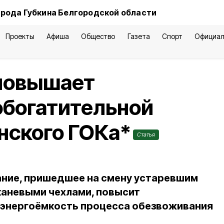
орода Губкина Белгородской области
Проекты
Афиша
Общество
Газета
Спорт
Официал
повышает
обогатительной
нского ГОКа*
Статья
ние, пришедшее на смену устаревшим
каневыми чехлами, повысит
 энергоёмкость процесса обезвоживания