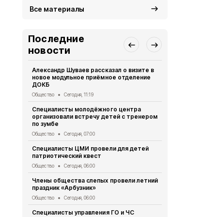
Все материалы
Последние
новости
Александр Шуваев рассказал о визите в
Сотрудники
новое модульное приёмное отделение
реализуют 
ДОКБ
долголетия
Общество
Сегодня, 11:19
Общество
Се
Специалисты молодёжного центра
Специалист
организовали встречу детей с тренером
политики по
по зумбе
юбилеем Зо
Общество
Сегодня, 07:00
Общество
Се
Специалисты ЦМИ провели для детей
Врио губер
патриотический квест
доложил Пр
ситуации в 
Общество
Сегодня, 06:00
Общество
Вч
Члены общества слепых провели летний
праздник «Арбузник»
Василий Го
подготовку
Общество
Сегодня, 06:00
Общество
Вч
Специалисты управления ГО и ЧС