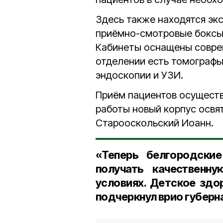
Здесь также находятся эк
приёмно-смотровые боксы
Кабинеты оснащены совре
отделении есть томографы
эндоскопии и УЗИ.
Приём пациентов осуществ
работы новый корпус освя
Старооскольский Иоанн.
«Теперь белгородски
получать качественн
условиях. Детское здо
подчеркнул врио губерн