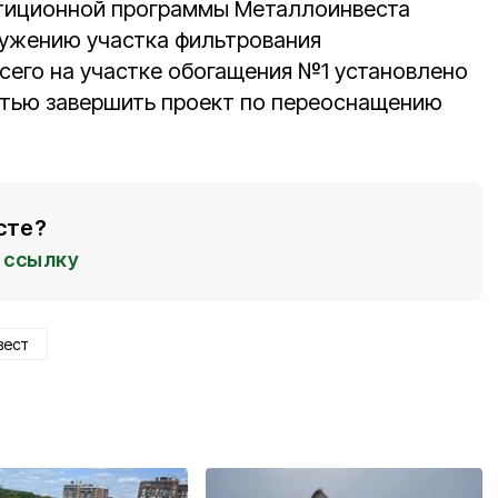
естиционной программы Металлоинвеста
ружению участка фильтрования
Всего на участке обогащения №1 установлено
стью завершить проект по переоснащению
сте?
ссылку
вест