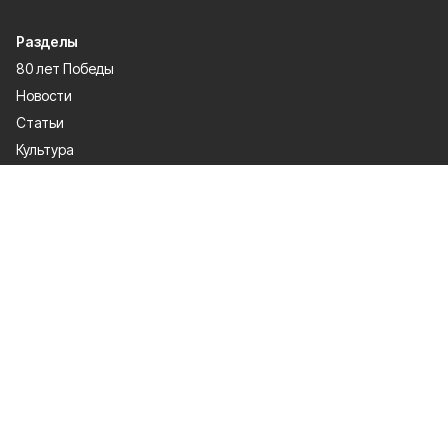
Разделы
80 лет Победы
Новости
Статьи
Культура
Происшествия
Проекты
Афиша
Общество
Газета
Экономика
Спорт
Политика
О проекте
Об издании